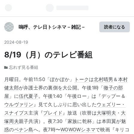
嗚呼、テレ日トシネマ－雑記－
読者になる
2024
-
08
-
19
8/19（月）のテレビ番組
忘れず見る番組
月曜日。午前11:50「ぽかぽか」
トーク
は
北村晴男
＆
本村
健太郎
が弁護士界の裏側を大公開。午後1時「
徹子の部
屋
」に
伍代夏子
。午後1:40「午後ロー」は『デップー＆
ウルヴァリン
』見て久しぶりに思い出した
ウェズリー・
スナイプス
主演『
ブレイド
』放送（吹替は
大塚明夫
・
大
塚周夫
親子共演）。夜7:30「家族に乾杯」は本田翼が魅
惑の
ペナン島
へ。夜7時〜
WOWOWシネマ
で映画『キリコ