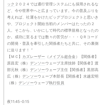
ック
２０２４では通行管理システムにも採用されるな
ど、今や世界中へと広まっています。今の普及ぶりを
考えれば、社運をかけたビッグプロジェクトと思いき
や、プロジェクト開始当初のメンバーはたったの２
人。そこから、いかにして時代の標準規格となったの
か。成功に至るまでは数々の苦労が・・・ＱＲコード
の開発・普及を牽引した関係者たちと共に、その裏側
に迫ります！ ”
【ＭＣ】
カズレーザー
（
メイプル超合金
）【関係者】
原昌宏（株）
デンソー
ウェーブ主席技師【関係者】渡
部元秋（株）
デンソー
ウェーブ主任【関係者】黒部高
広（株）
デンソー
ウェーブ本部長【関係者】水越宏明
（株）
デンソー
ウェーブ
執行役員
夜11:45-0:15