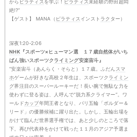
から
ピラティス
を学ぶ！
ピラティス
未経験の野田超悶
絶!?”
【ゲスト】 MANA（
ピラティス
インスト
ラク
ター）
深夜1:20-2:06
NHK
『スポーツ×ヒューマン選 １７歳自然体がいち
ばん強いスポーツク
ライミング
安楽宙斗』
“安楽宙斗（あんらく・そらと）１７歳。ふだん
スマ
ホ
ゲームが好きな高校２年生は、スポーツク
ライミン
グ
界注目のスーパールーキーだ！長い腕で無駄な力を
使わずに登る姿は、人呼んで“脱力系クライマー”。ワ
ールド
カップ
年間王者となり、パリ五輪「ボルダー＆
リード」の優勝候補に躍り出た。しかし、五輪出場を
かけて臨んだ世界選手権では、あと少しのところで落
下。再び代表枠をかけて戦った１１月のアジア予選ま