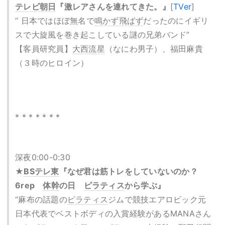
テレビ朝日
『激レアさんを連れてきた。』
[
TVer
]
“ 日本ではほぼ無名で
鳴かず飛ばず
だったのにイギリ
スで大旋風を巻き起こしている謎の兄弟バンド”
【客員研究員】
大西流星
（なにわ男子）、福田麻貴
（３時のヒロイン）
* * * * * * *
深夜0:00-0:30
★
BSテレ東
『なぜ君は筋トレをしていないのか？
6rep
体幹
の日
ピラティス
から学ぶ』
“麻布の話題の
ピラティス
ジムで競技エアロビック元
日本代表でベストボディの入賞経験があるMANAさん