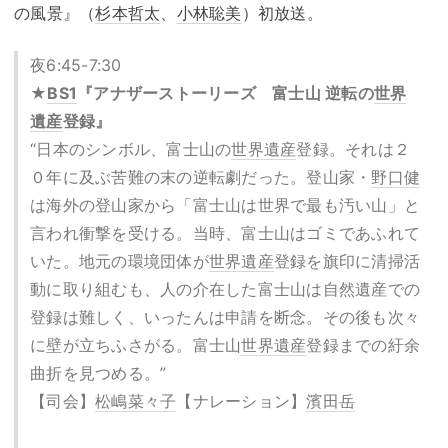
の風景』（
杉本哲太
、
小林聡美
）初放送。
夜6:45-7:30
★
BS1
『アナザーストーリーズ 富士山 逆転の
世界
遺産
登録』
“日本のシンボル、富士山の
世界遺産
登録。それは２
０年に及ぶ苦難の末の逆転劇だった。登山家・
野口健
は海外の登山家から「富士山は世界で最も汚い山」と
言われ衝撃を受ける。当時、富士山はゴミであふれて
いた。地元の環境団体が
世界遺産
登録を旗印に清掃活
動に取り組むも、人の介在した富士山は自然遺産での
登録は難しく、いったんは申請を断念。その後も次々
に壁が立ちふさがる。富士山
世界遺産
登録までの紆余
曲折を見つめる。”
【司会】
松嶋菜々子
【ナレーション】
濱田岳