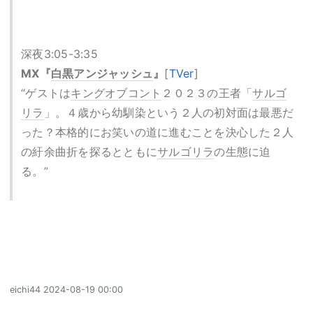
深夜3:05-3:35
MX『
白黒アンジャッシュ
』
[
TVer
]
“ゲストは
キングオブコント
２０２３の王者「
サルゴ
リラ
」。４歳から幼馴染という２人の初対面は最悪だ
った？本格的にお笑いの道に進むことを決心した２人
の紆余曲折を探るとともに
サルゴリラ
の生態に迫
る。”
eichi44
2024-08-19 00:00