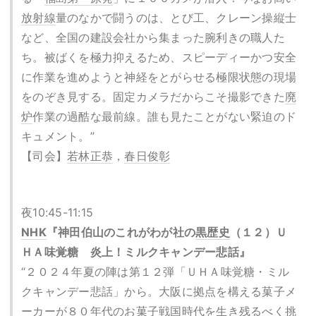
放射線
量のなかで闘うのは、とび工、クレーン操縦士
など、全国の建設会社から集まった腕利きの職人た
ち。被ばくを極力抑えるため、スピーディーかつ安全
に作業を進めようと神経をとがらせる極限状態の現場
をのぞき見する。固定カメラだからこそ撮影できた
廃
炉
作業の過酷な最前線。誰も見たことがない緊迫のド
キュメント。”
【司会】
若林正恭
，
春日俊彰
夜10:45-11:15
NHK
『神田伯山のこれがわが社の
黒歴史
（１２）Ｕ
ＨＡ味覚糖 炎上！ミルクキャンデー悲話』
“２０２４年夏の陣は第１２弾「ＵＨＡ味覚糖・ミル
クキャンデー悲話」から。大阪に拠点を構える菓子メ
ーカーが８０年代のお菓子戦国時代を生き残るべく挑