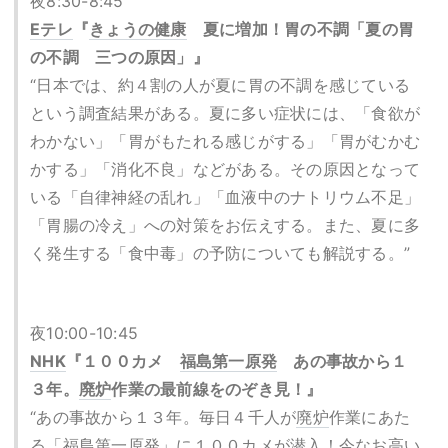
夜8:30-8:45
Eテレ
『
きょうの健康
夏に増加！胃の不調「夏の胃
の不調 三つの原因」』
“日本では、約４割の人が夏に胃の不調を感じている
という調査結果がある。夏に多い症状には、「食欲が
わかない」「胃がもたれる感じがする」「胃がむかむ
かする」「消化不良」などがある。その原因となって
いる「自律神経の乱れ」「血液中のナトリウム不足」
「胃腸の冷え」への対策をお伝えする。また、夏に多
く発生する「食中毒」の予防についても解説する。”
夜10:00-10:45
NHK
『１００カメ
福島第一原発
あの事故から１
３年。
廃炉
作業の最前線をのぞき見！』
“あの事故から１３年。毎日４千人が
廃炉
作業にあた
る「
福島第一原発
」に１００カメが潜入！今なお高い