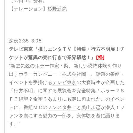
での日々に密着。”
【ナレーション】
杉野遥亮
深夜2:35-3:05
テレビ東京
『推しエンタＴＶ【特集・行方不明展！チ
ケットが驚異の売れ行きで業界騒然！』
[怪]
“新進気鋭のホラー作家・梨、新しい恐怖体験を作り
出すホラーカンパニー「株式会社闇」、話題の番組・
イベントを手掛ける
テレビ東京
の大森時生が企画した
「行方不明」に関する展覧会を完全特集！ホラー？Ｓ
Ｆ？絶望？希望？あまりにも謎に包まれたこのイベン
トに、番組ＭＣの
ノンスタ井上
と
美山加恋
が潜入！フ
ァンを虜にする魅力の一部を、実体験を基に語りま
す。”