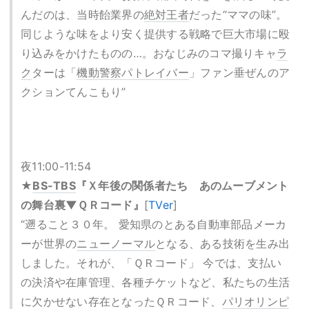
んだのは、当時飴業界の
絶対王者
だった“ママの味”。
同じような味をより安く提供する戦略で巨大市場に殴
り込みをかけたものの…。おなじみのコマ撮りキャ
ラ
ク
ターは「
機動警察パトレイバー
」ファン垂ぜんのア
クションてんこもり”
夜11:00-11:54
★
BS-TBS
『Ｘ年後の関係者たち あのムーブメント
の舞台裏▼ＱＲコード』
[
TVer
]
“遡ること３０年。 愛知県のとある自動車部品メーカ
ーが世界の
ニューノーマル
となる、ある技術を生み出
しました。それが、「ＱＲコード」 今では、支払い
の決済や在庫管理、各種チケットなど、私たちの生活
に欠かせない存在となったＱＲコード、
パリオリンピ