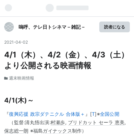
嗚呼、テレ日トシネマ－雑記－
読者になる
2021
-
04
-
02
4/1（木）、4/2（金）、4/3（土）
より公開される映画情報
週末映画情報
4/1(木)～
『
復興応援 政宗ダテニクル 合体版＋
』[
T
]※
全国公開
（監督:清丸悟出演:
村瀬歩
,
ブリドカット セーラ 恵美
,
保志総一朗
※福島
ガイナックス
制作）