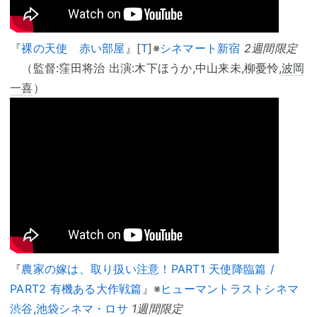
『
裸の天使 赤い部屋
』[
T
]※
シネマート新宿
2週間限定
（監督:窪田将治 出演:木下ほうか,中山来未,柳憂怜,
波岡
一喜
）
『
農家の嫁は、取り扱い注意！PART1 天使降臨篇 /
PART2 有機ある大作戦篇
』※
ヒューマントラストシネマ
渋谷
,
池袋シネマ・ロサ
1週間限定