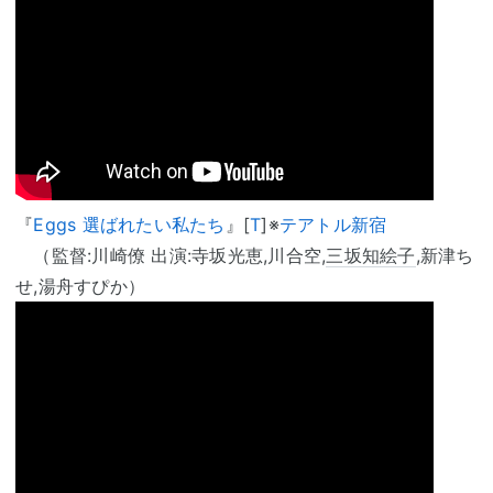
『
Eggs 選ばれたい私たち
』[
T
]※
テアトル新宿
（監督:川崎僚 出演:寺坂光恵,川合空,
三坂知絵子
,新津ち
せ,湯舟すぴか）