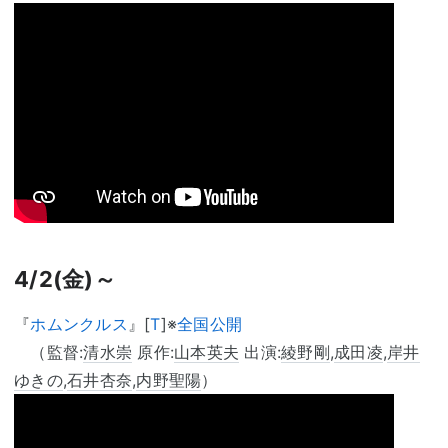
4/2(金)～
『
ホムンクルス
』[
T
]※
全国公開
（監督:
清水崇
原作:
山本英夫
出演:
綾野剛
,
成田凌
,
岸井
ゆきの
,
石井杏奈
,
内野聖陽
）