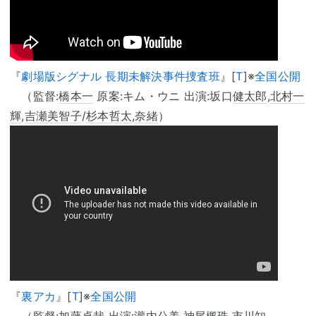
『
劇場版シグナル 長期未解決事件捜査班
』[
T
]※
全国公開
（監督:
橋本一
原案:キム・ウニ 出演:坂口
健太郎
,
北村一
輝
,
吉瀬美智子
/
杉本哲太
,
奈緒
）
『
裏アカ
』[
T
]※
全国公開