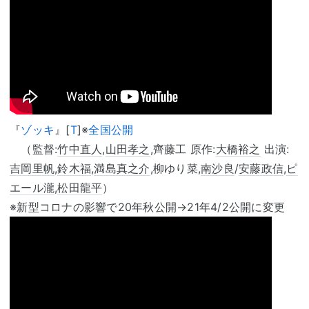
『
ゾッキ
』[
T
]※
全国公開
（監督:
竹中直人
,
山田孝之
,齊藤工 原作:
大橋裕之
出演:
吉岡里帆
,
鈴木福
,
満島真之介
,柳ゆり菜,
南沙良
/
安藤政信
,
ピ
エール瀧
,
松田龍平
）
※新型コロナの影響で20年秋公開→21年4/2公開に変更