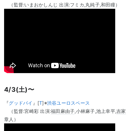
（監督:
いまおかしんじ
出演:フミカ,
丸純子
,和田瞳）
4/3(土)〜
『
グッドバイ
』[
T
]※
渋谷ユーロスペース
（監督:宮崎彩 出演:
福田麻由子
,小林麻子,池上幸平,
吉家
章人
）