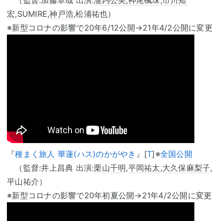
（監督:加藤卓哉 出演:
瀧内公美
,
神尾楓珠
,
市川知
宏
,SUMIRE,
神戸浩
,松浦祐也）
※新型コロナの影響で20年6/12公開→21年4/2公開に変更
『
種まく旅人 華蓮(ハス)のかがやき
』[
T
]※
全国公開
（監督:井上昌典 出演:
栗山千明
,
平岡祐太
,
大久保麻梨子
,
平山祐介）
※新型コロナの影響で20年初夏公開→21年4/2公開に変更