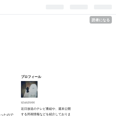
読者になる
プロフィール
。
id:eichi44
近日放送のテレビ番組や、週末公開
する邦画情報などを紹介しておりま
ったので