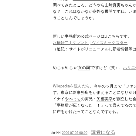
調べてみたところ、どうやら
山崎真実
ちゃん
な？ これはなかなか意外な展開ですね。い
うことなんでしょうか。
新しい事務所の公式ページは↓こちらです。
水橋研二 | タレント | ヴィズミックスター
（追記：サイトがリニューアルし新着情報等
めちゃめちゃ“
女の園
”ですけど（笑）、
ホリエ
Wikipediaを読んだら
、今年の５月まで「
ファ
す。東京に新事務所をかまえることになり６
イナイ
やべっち
の実兄・
矢部美幸
が創立した
「事務所が広くなったー！」って喜んでるの
に声をかけたってことなんですかね。
読者になる
eichi44
2009-07-05 00:00