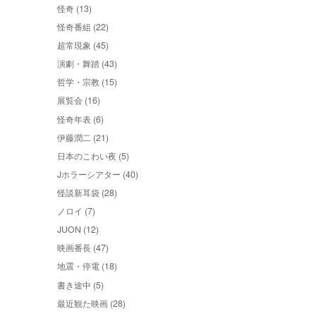
怪奇 (13)
怪奇番組 (22)
超常現象 (45)
演劇・舞踏 (43)
哲学・宗教 (15)
展覧会 (16)
怪奇年表 (6)
伊藤潤二 (21)
日本のこわい夜 (5)
Jホラーシアター (40)
怪談新耳袋 (28)
ノロイ (7)
JUON (12)
映画番長 (47)
地震・停電 (18)
書き途中 (5)
最近観た映画 (28)