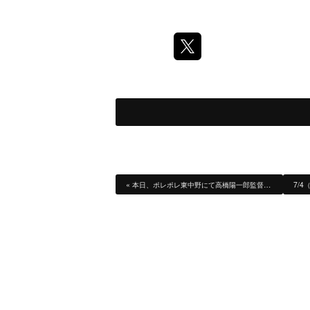
«
本日、ポレポレ東中野にて高橋陽一郎監督…
7/