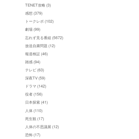
TENET攻略 (3)
感想 (379)
トークレポ (102)
劇場 (99)
忘れず見る番組 (5672)
放送自粛問題 (12)
報道検証 (46)
雑感 (94)
テレビ (63)
深夜TV (59)
ドラマ (142)
役者 (156)
日本探索 (41)
人体 (110)
死生観 (17)
人体の不思議展 (12)
恐怖 (17)