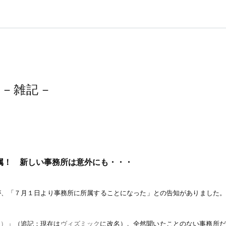
マ－雑記－
属！ 新しい事務所は意外にも・・・
が、「７月１日より事務所に所属することになった」との告知がありました
ー）
」（追記：現在は
ヴィズミック
に改名）。全然聞いたことのない事務所だ