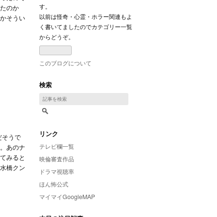
す。
ったのか
以前は怪奇・心霊・ホラー関連もよ
とかそうい
く書いてましたのでカテゴリー一覧
からどうぞ。
このブログについて
検索
リンク
だそうで
テレビ欄一覧
か。あのナ
ってみると
映倫審査作品
た水橋クン
ドラマ視聴率
ほん怖公式
マイマイGoogleMAP