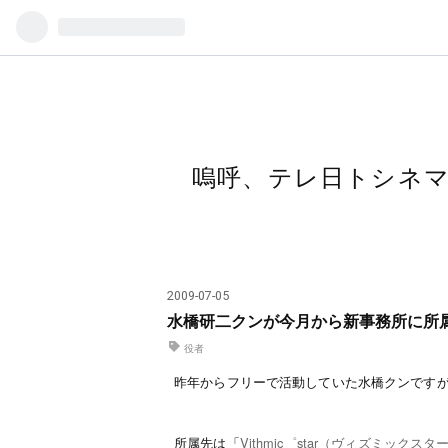
嗚呼、テレ日トシネ
2009
-
07
-
05
水橋研二クンが今月から新事務所に所
役者
昨年からフリーで活動していた水橋クンです
所属先は「
Vithmic゜star（ヴィズミックスタ