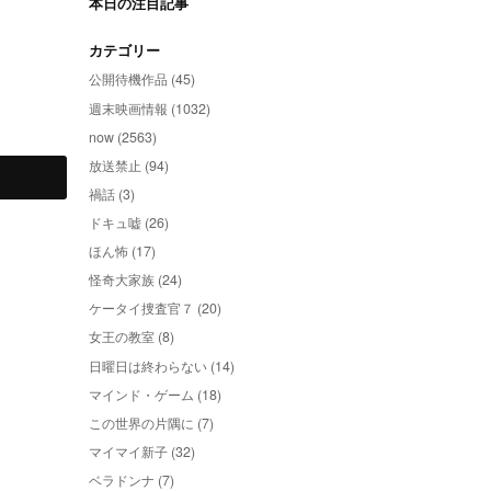
本日の注目記事
カテゴリー
公開待機作品 (45)
週末映画情報 (1032)
now (2563)
放送禁止 (94)
禍話 (3)
ドキュ嘘 (26)
ほん怖 (17)
怪奇大家族 (24)
ケータイ捜査官７ (20)
女王の教室 (8)
日曜日は終わらない (14)
マインド・ゲーム (18)
この世界の片隅に (7)
マイマイ新子 (32)
ベラドンナ (7)