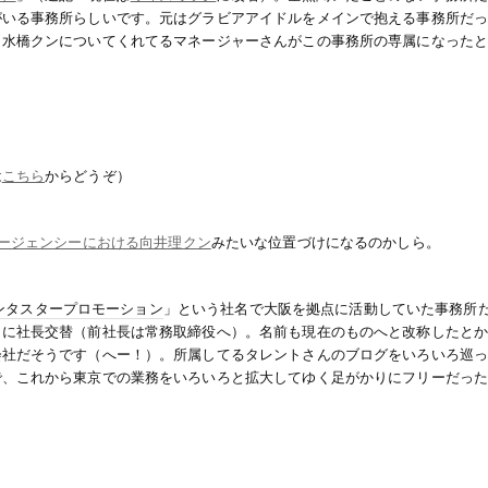
がいる事務所らしいです。元はグラビアアイドルをメインで抱える事務所だ
ま水橋クンについてくれてるマネージャーさんがこの事務所の専属になった
は
こちら
からどうぞ）
ージェンシーにおける向井理クン
みたいな位置づけになるのかしら。
ンタスタープロモーション
」という社名で大阪を拠点に活動していた事務所
月に社長交替（前社長は常務取締役へ）。名前も現在のものへと改称したと
会社だそうです（へー！）。所属してるタレントさんのブログをいろいろ巡
で、これから東京での業務をいろいろと拡大してゆく足がかりにフリーだっ